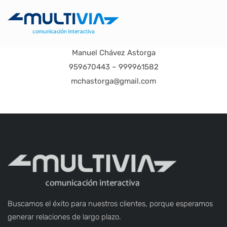
Manuel Chávez Astorga
959670443 – 999961582
mchastorga@gmail.com
Buscamos el éxito para nuestros clientes, porque esperamos
generar relaciones de largo plazo.